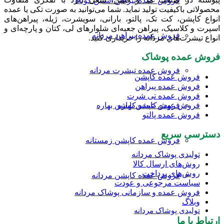
فروش عمده پیراهن آستین کوتاه
است
محصولاتی باکیفیت تولید نماید. شما می‌توانید به صورت تکی یا عمده
در
انواع کاپشن، کت تک، پالتو، بارانی، سویشرت، ژیله، پیراهن‌های
صفحه
اسپرت و کلاسیک، پیراهن جعبه‌ای شلوارهای لی، کتان و پارچه‌ای و
محصول
فروش عمده پیراهن مردانه
انواع تیشرت‌هاي مردانه را خریداری کنید.
انتخاب
شوند
فروش عمده پوشاک
فروش عمده تیشرت مردانه
فروش عمده کاپشن
فروش عمده پیراهن
فروش عمده تی شرت
فروش عمده کاپشن بهاره
فروش عهده کاپشن بهاره
فروش عمده پالتو
دسترسی سریع
فروش عمده کاپشن زمستانه
تولیدی پوشاک مردانه
روش‌های ارسال کالا
روش‌های پرداخت
فروش عمده کاپشن مردانه
سیاست مرجوعی و عودت
فروش عمده و سازمانی پوشاک مردانه
وبلاگ
تولیدی پوشاک مردانه
ارتباط با ما