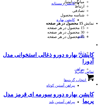
میانگین امتیاز
کاپشن زمستانه
ارتباط
تصادفی
شناسه محصول
کاپشن بهاره
نمایش
15 محصول در هر صفحه
15 محصول در هر صفحه
30 محصول در هر صفحه
پالتو
45 محصول در هر صفحه
ژیله
کاپشن بهاره دورو ذغالی استخوانی مدل
آدورا
پیراهن
تماس بگیرید
این
انتخاب گزینه‌ها
محصول
دارای
پیراهن آستین کوتاه
انواع
کاپشن بهاره دورو سورمه ای قرمز مدل
مختلفی
می
پریما
پیراهن آستین بلند
باشد.