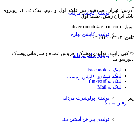
آدرس: تهران، صادقیه، بین فلکه اول و دوم، پلاک 1132، روبروی
تولیدی کاپشن مردانه
بانک ایران زمین، طبقه اول
ایمیل: diversomode@gmail.com
تولیدی کاپشن بهاره
تلفن: ۰۲۱۹۱۰۰۷۲۱۲
© کپی رایت - تولیدی پوشاک - فروش عمده و سازمانی پوشاک –
تولیدی پالتو مردانه
دیورسو مد
لینک به Facebook
لینک به X
تولیدی کاپشن زمستانه
لینک به LinkedIn
لینک به Mail
تولیدی پولوشرت مردانه
رفتن به بالا
تولیدی پیراهن آستین بلند