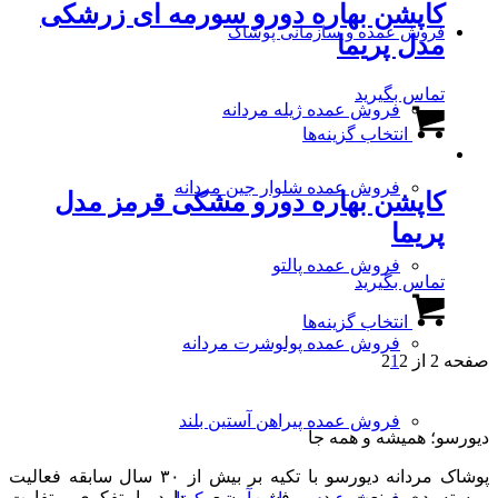
کاپشن بهاره دورو سورمه ای زرشکی
مختلفی
محصول
می
فروش عمده و سازمانی پوشاک
انتخاب
مدل پریما
باشد.
شوند
گزینه
تماس بگیرید
ها
فروش عمده ژیله مردانه
این
ممکن
انتخاب گزینه‌ها
محصول
است
دارای
در
انواع
صفحه
فروش عمده شلوار جین مردانه
کاپشن بهاره دورو مشکی قرمز مدل
مختلفی
محصول
می
انتخاب
پریما
باشد.
شوند
گزینه
فروش عمده پالتو
تماس بگیرید
ها
این
ممکن
انتخاب گزینه‌ها
محصول
است
فروش عمده پولوشرت مردانه
دارای
در
صفحه 2 از 2
2
1
انواع
صفحه
مختلفی
محصول
می
انتخاب
فروش عمده پیراهن آستین بلند
باشد.
شوند
دیورسو؛ همیشه و همه جا
گزینه
ها
پوشاک مردانه دیورسو با تکیه بر بیش از ۳۰ سال سابقه فعالیت
ممکن
پیوسته در صنعت مد و فشن، سعی دارد با تفکری متفاوت