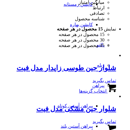
میانگین امتیاز
کاپشن زمستانه
ارتباط
تصادفی
شناسه محصول
کاپشن بهاره
نمایش
15 محصول در هر صفحه
15 محصول در هر صفحه
30 محصول در هر صفحه
پالتو
45 محصول در هر صفحه
ژیله
شلوار جین طوسی زاپدار مدل فیت
تماس بگیرید
پیراهن
این
انتخاب گزینه‌ها
محصول
دارای
انواع
پیراهن آستین کوتاه
شلوار جین مشکی مدل فیت
مختلفی
می
باشد.
تماس بگیرید
گزینه
پیراهن آستین بلند
این
ها