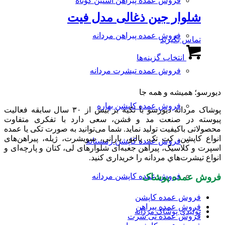
فروش عمده پیراهن آستین کوتاه
است
انواع
در
شلوار جین ذغالی مدل فیت
مختلفی
صفحه
می
محصول
باشد.
فروش عمده پیراهن مردانه
تماس بگیرید
انتخاب
گزینه
این
شوند
ها
انتخاب گزینه‌ها
محصول
ممکن
دارای
فروش عمده تیشرت مردانه
است
انواع
در
مختلفی
دیورسو؛ همیشه و همه جا
صفحه
می
محصول
فروش عمده کاپشن بهاره
باشد.
پوشاک مردانه دیورسو با تکیه بر بیش از ۳۰ سال سابقه فعالیت
انتخاب
گزینه
پیوسته در صنعت مد و فشن، سعی دارد با تفکری متفاوت
شوند
ها
محصولاتی باکیفیت تولید نماید. شما می‌توانید به صورت تکی یا عمده
ممکن
انواع کاپشن، کت تک، پالتو، بارانی، سویشرت، ژیله، پیراهن‌های
فروش عمده کاپشن زمستانه
است
اسپرت و کلاسیک، پیراهن جعبه‌ای شلوارهای لی، کتان و پارچه‌ای و
در
انواع تیشرت‌هاي مردانه را خریداری کنید.
صفحه
محصول
فروش عمده پوشاک
فروش عمده کاپشن مردانه
انتخاب
شوند
فروش عمده کاپشن
فروش عمده پیراهن
تولیدی پوشاک مردانه
فروش عمده تی شرت