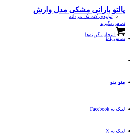
پالتو بارانی مشکی مدل وارش
تولیدی کت تک مردانه
تماس بگیرید
این
انتخاب گزینه‌ها
محصول
تماس باما
دارای
انواع
مختلفی
می
باشد.
گزینه
ها
منو
منو
ممکن
است
در
صفحه
محصول
لینک به Facebook
انتخاب
شوند
لینک به X