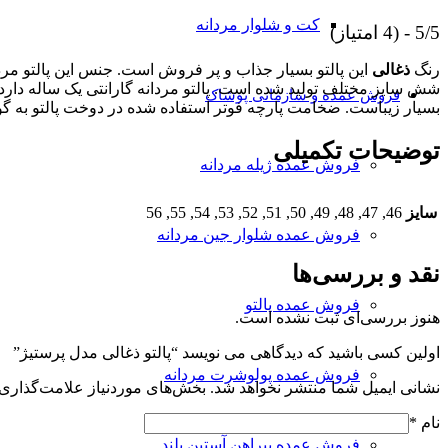
کت و شلوار مردانه
5/5 - (4 امتیاز)
رنگ
ذغالی
این پالتو بسیار جذاب و پر فروش است. جنس این پالتو مرد
شش سایز مختلف تولید شده است. پالتو مردانه گارانتی یک ساله دارد
فروش عمده و سازمانی پوشاک
بسیار زیباست. ضخامت پارچه فوتر استفاده شده در دوخت پالتو به 
توضیحات تکمیلی
فروش عمده ژیله مردانه
سایز
46, 47, 48, 49, 50, 51, 52, 53, 54, 55, 56
فروش عمده شلوار جین مردانه
نقد و بررسی‌ها
فروش عمده پالتو
هنوز بررسی‌ای ثبت نشده است.
اولین کسی باشید که دیدگاهی می نویسد “پالتو ذغالی مدل پرستیژ”
فروش عمده پولوشرت مردانه
نشانی ایمیل شما منتشر نخواهد شد.
بخش‌های موردنیاز علامت‌گذاری 
نام
*
فروش عمده پیراهن آستین بلند