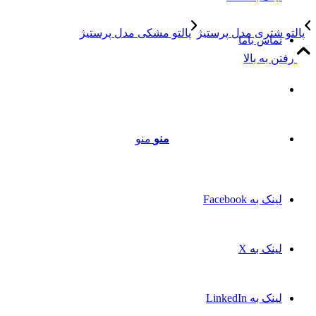
پالتو شتری مدل پرستیژ
پالتو مشکی مدل پرستیژ
تماس باما
رفتن به بالا
منو
منو
لینک به Facebook
لینک به X
لینک به LinkedIn