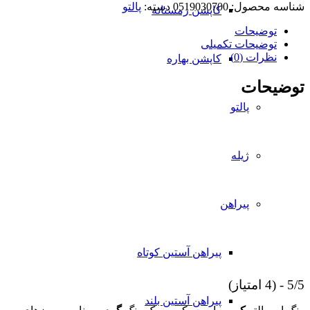
مدل
شناسه محصول:
0519030700
دسته:
پالتو
کاپشن زمستانه
پرستیژ
عدد
توضیحات
توضیحات تکمیلی
نظرات (0)
کاپشن بهاره
توضیحات
پالتو
ژیله
پیراهن
پیراهن آستین کوتاه
5/5 - (4 امتیاز)
پیراهن آستین بلند