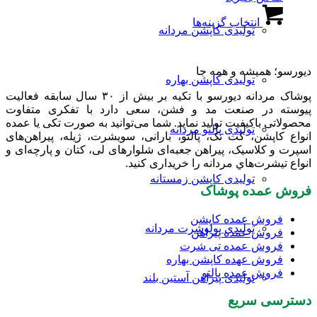
گزینه
این
شوند
ها
انتخاب گزینه‌ها
محصول
تولیدی کاپشن مردانه
ممکن
دارای
است
انواع
در
مختلفی
دیورسو؛ همیشه و همه جا
صفحه
می
تولیدی کاپشن بهاره
محصول
باشد.
پوشاک مردانه دیورسو با تکیه بر بیش از ۳۰ سال سابقه فعالیت
انتخاب
گزینه
پیوسته در صنعت مد و فشن، سعی دارد با تفکری متفاوت
شوند
ها
محصولاتی باکیفیت تولید نماید. شما می‌توانید به صورت تکی یا عمده
تولیدی پالتو مردانه
ممکن
انواع کاپشن، کت تک، پالتو، بارانی، سویشرت، ژیله، پیراهن‌های
است
اسپرت و کلاسیک، پیراهن جعبه‌ای شلوارهای لی، کتان و پارچه‌ای و
در
انواع تیشرت‌هاي مردانه را خریداری کنید.
صفحه
تولیدی کاپشن زمستانه
محصول
فروش عمده پوشاک
انتخاب
شوند
فروش عمده کاپشن
تولیدی پولوشرت مردانه
فروش عمده پیراهن
فروش عمده تی شرت
فروش عهده کاپشن بهاره
فروش عمده پالتو
تولیدی پیراهن آستین بلند
دسترسی سریع