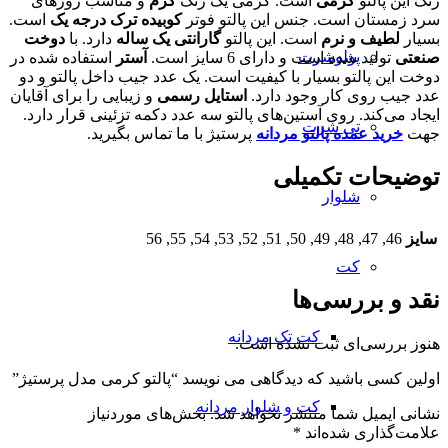
رنگ این پالتو
کرمی
است. کرمی یک رنگ
گرم
و مناسب روزهای
سرد زمستان است. جنس این پالتو فوتر
کوبیده ترک درجه یک
است.
بسیار
لطیف و نرم
است. این پالتو
گارانتی یک ساله
دارد. با
دوخت
پولوشرت
صنعتی
تولید شده است و دارای 6 سایز است.
آستر
استفاده شده در
دوخت این پالتو بسیار با کیفیت است. یک عدد جیب داخل پالتو و دو
عدد جیب روی کار وجود دارد.
استایل رسمی
و زیبایی را برای آقایان
ایجاد می‌کند. روی آستین‌های پالتو سه عدد دکمه تزئینی قرار دارد.
تی شرت
جهت
خرید عمده پالتو مردانه
پرستیژ با ما تماس بگیرید.
توضیحات تکمیلی
شلوار
سایز
46, 47, 48, 49, 50, 51, 52, 53, 54, 55, 56
کت
نقد و بررسی‌ها
کت تک مردانه
هنوز بررسی‌ای ثبت نشده است.
اولین کسی باشید که دیدگاهی می نویسد “پالتو کرمی مدل پرستیژ”
کت و شلوار مردانه
نشانی ایمیل شما منتشر نخواهد شد.
بخش‌های موردنیاز
علامت‌گذاری شده‌اند
*