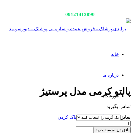
جهت استعلام قیمت عمده فروشی یا سفارش تولید با شماره
09121413890
تماس بگیرید
خانه
درباره ما
پالتو کرمی مدل پرستیژ
فروشگاه
تماس بگیرید
کاپشن
سایز
پاک کردن
پالتو
کرمی
افزودن به سبد خرید