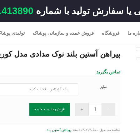
یا سفارش تولید با شماره
1413890
اره ما
فروشگاه
فروش عمده و سازمانی پوشاک
تولیدی پوشاک
پیراهن آستین بلند نوک مدادی مدل کورین
تماس بگیرید
سایز
افزودن به سبد خرید
شناسه محصول:
0207020500
دسته:
پیراهن آستین بلند