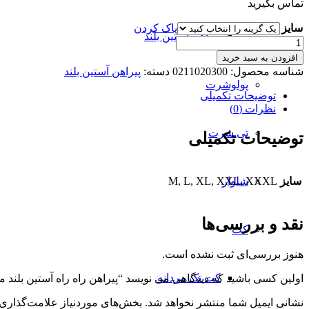
تماس بگیرید
سایز
پاک کردن
پیراهن آستین بلند
پیراهن
راه
افزودن به سبد خرید
راه
شناسه محصول:
0211020300
دسته:
پیراهن آستین بلند
آستین
پولوشرت
بلند
توضیحات تکمیلی
مشکی
نظرات (0)
مدل
تی شرت
لاین
توضیحات تکمیلی
عدد
سایز
M, L, XL, XXL, XXXL
شلوار
نقد و بررسی‌ها
کت
هنوز بررسی‌ای ثبت نشده است.
کت تک مردانه
اولین کسی باشید که دیدگاهی می نویسد “پیراهن راه راه آستین بلند 
نشانی ایمیل شما منتشر نخواهد شد.
بخش‌های موردنیاز علامت‌گذاری 