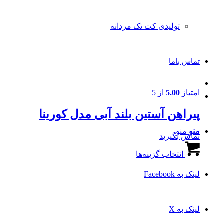
تولیدی کت تک مردانه
تماس باما
امتیاز
5.00
از 5
پیراهن آستین بلند آبی مدل کورینا
منو
منو
تماس بگیرید
این
انتخاب گزینه‌ها
محصول
دارای
انواع
لینک به Facebook
مختلفی
می
باشد.
لینک به X
گزینه
ها