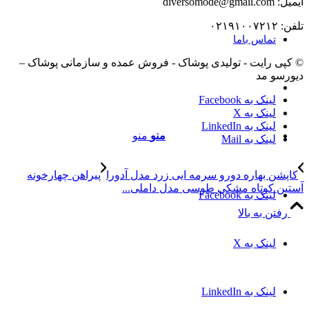
ایمیل: diversomode@gmail.com
تلفن: ۰۲۱۹۱۰۰۷۲۱۲
تماس باما
© کپی رایت - تولیدی پوشاک - فروش عمده و سازمانی پوشاک –
دیورسو مد
لینک به Facebook
لینک به X
لینک به LinkedIn
منو
منو
لینک به Mail
کاپشن بهاره دورو سرمه ایی زرد مدل آدورا
پیراهن چهارخونه
آستین کوتاه مشکی طوسی مدل داملی...
لینک به Facebook
رفتن به بالا
لینک به X
لینک به LinkedIn