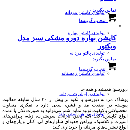
گزینه
تماس بگیرید
ها
تولیدی کاپشن مردانه
این
ممکن
انتخاب گزینه‌ها
محصول
است
دارای
در
انواع
صفحه
تولیدی کاپشن بهاره
کاپشن بهاره دورو مشکی سبز مدل
مختلفی
محصول
می
انتخاب
ویکتور
باشد.
شوند
تولیدی پالتو مردانه
گزینه
تماس بگیرید
ها
این
ممکن
انتخاب گزینه‌ها
محصول
است
تولیدی کاپشن زمستانه
دارای
در
انواع
صفحه
مختلفی
محصول
دیورسو؛ همیشه و همه جا
می
انتخاب
تولیدی پولوشرت مردانه
باشد.
شوند
پوشاک مردانه دیورسو با تکیه بر بیش از ۳۰ سال سابقه فعالیت
گزینه
پیوسته در صنعت مد و فشن، سعی دارد با تفکری متفاوت
ها
محصولاتی باکیفیت تولید نماید. شما می‌توانید به صورت تکی یا عمده
ممکن
تولیدی پیراهن آستین بلند
انواع کاپشن، کت تک، پالتو، بارانی، سویشرت، ژیله، پیراهن‌های
است
اسپرت و کلاسیک، پیراهن جعبه‌ای شلوارهای لی، کتان و پارچه‌ای و
در
انواع تیشرت‌هاي مردانه را خریداری کنید.