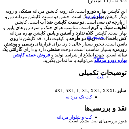
4.9/5 - (11 امتیاز)
این کاپشن بهاره
دورو
است. یک رویه کاپشن مردانه
مشکی
و رویه
پولوشرت
دیگر کاپشن
سبز
پر رنگ است. جنس دو سمت کاپشن مردانه دورو
از
پارچه تی سی
است.
دو سمت کاپشن ضد آب
است. کاپشن
لطیف،
سبک
و
گرم
است. مناسب هوای خنک و سرد روزهای پاییز و
بهار است. کاپشن
کلاه ندارد
و
آستین و پایین
کاپشن بهاره مردانه
تی شرت
کش بافت
است.
زیپ دو طرفه
با کیفیت دارد. قد کاپشن تا
روی
باسن
است. تنخور بسیار عالی دارد. برای قرارهای
رسمی و پوشش
روزمره
بسیار مناسب است. دوخت
صنعتی
دارد و دارای
گارانتی یک
ساله
است. جهت اطلاع از شرایط تولید و
فروش عمده کاپشن
شلوار
بهاره دورو مردانه
می‌توانید با ما تماس بگیرید.
توضیحات تکمیلی
کت
سایز
4XL, 5XL, L, XL, XXL, XXXL
کت تک مردانه
نقد و بررسی‌ها
کت و شلوار مردانه
هنوز بررسی‌ای ثبت نشده است.