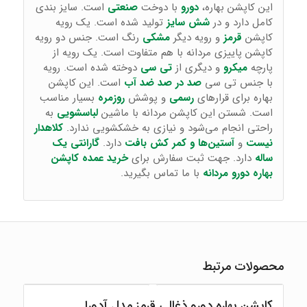
این کاپشن بهاره،
دورو
با دوخت
صنعتی
است. سایز بندی
کامل دارد و در
شش سایز
تولید شده است. یک رویه
کاپشن
قرمز
و رویه دیگر
مشکی
رنگ است. جنس دو رویه
کاپشن پاییزی مردانه با هم متفاوت است. یک رویه از
پارچه
میکرو
و دیگری از
تی سی
دوخته شده است. رویه
با جنس تی سی
صد در صد ضد آب
است. این کاپشن
بهاره برای قرارهای
رسمی
و پوشش
روزمره
بسیار مناسب
است. شستن این کاپشن مردانه با ماشین
لباسشویی
به
راحتی انجام می‌شود و نیازی به خشکشویی ندارد.
کلاهدار
نیست
و
آستین‌ها و کمر کش بافت
دارد.
گارانتی یک
ساله
دارد. جهت ثبت سفارش برای
خرید عمده کاپشن
بهاره دورو مردانه
با ما تماس بگیرید.
محصولات مرتبط
کاپشن بهاره دورو ذغالی قرمز مدل آدورا