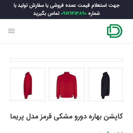
جهت استعلام قیمت عمده فروشی یا سفارش تولید با
شماره
09121413890
تماس بگیرید
کاپشن بهاره دورو مشکی قرمز مدل پریما