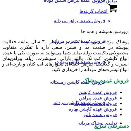
فروش عمده پیراهن آستین کوتاه
تماس بگیرید
انتخاب
گزینه
این
شوند
ها
انتخاب گزینه‌ها
محصول
ممکن
دارای
است
فروش عمده پیراهن مردانه
انواع
در
مختلفی
دیورسو؛ همیشه و همه جا
صفحه
می
محصول
باشد.
فروش عمده تیشرت مردانه
پوشاک مردانه دیورسو با تکیه بر بیش از ۳۰ سال سابقه فعالیت
انتخاب
گزینه
پیوسته در صنعت مد و فشن، سعی دارد با تفکری متفاوت
شوند
ها
محصولاتی باکیفیت تولید نماید. شما می‌توانید به صورت تکی یا عمده
ممکن
انواع کاپشن، کت تک، پالتو، بارانی، سویشرت، ژیله، پیراهن‌های
است
فروش عمده کاپشن بهاره
اسپرت و کلاسیک، پیراهن جعبه‌ای شلوارهای لی، کتان و پارچه‌ای و
در
انواع تیشرت‌هاي مردانه را خریداری کنید.
صفحه
محصول
فروش عمده پوشاک
فروش عمده کاپشن زمستانه
انتخاب
شوند
فروش عمده کاپشن
فروش عمده پیراهن
فروش عمده کاپشن مردانه
فروش عمده تی شرت
فروش عهده کاپشن بهاره
فروش عمده پالتو
تولیدی پوشاک مردانه
دسترسی سریع