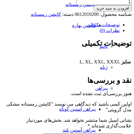
کاپشن
کاپشن زمستانه
زمستانه
افزودن به سبد خرید
مشکی
شناسه محصول:
0612010200
دسته:
کاپشن زمستانه
مدل
گرویتی
توضیحات تکمیلی
کاپشن بهاره
عدد
نظرات (0)
توضیحات تکمیلی
پالتو
سایز
L, XL, XXL, XXXL
ژیله
نقد و بررسی‌ها
پیراهن
هنوز بررسی‌ای ثبت نشده است.
اولین کسی باشید که دیدگاهی می نویسد “کاپشن زمستانه مشکی
پیراهن آستین کوتاه
مدل گرویتی”
نشانی ایمیل شما منتشر نخواهد شد.
بخش‌های موردنیاز
علامت‌گذاری شده‌اند
*
پیراهن آستین بلند