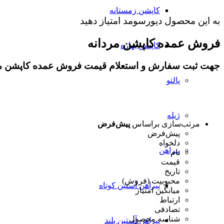
کاپشن زمستانه
به این محصول دیورسومد امتیاز دهید
فروش عمده کاپشن مردانه
کاپشن بهاره
جهت ثبت سفارش و استعلام قیمت فروش عمده کاپشن مردان
پالتو
ژیله
مرتب‌سازی براساس
پیش‌فرض
پیش‌فرض
دلخواه
پیراهن
نام
قیمت
تاریخ
محبوبیت (فروش)
پیراهن آستین کوتاه
میانگین امتیاز
ارتباط
تصادفی
شناسه محصول
پیراهن آستین بلند