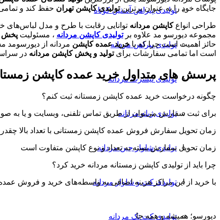
جایگاه خود را به عنوان برترین
تولیدی کاپشن تهران
حفظ کند و تمامی 
تولیدی پیراهن آستین کوتاه
طراحی انواع
کاپشن مردانه
توانایی رقابت با طرح و مدل لباس‌های خار
مجموعه دیورسو مد علاوه بر
تولیدی کاپشن مردانه
، مسئولیت
پخش ک
حائز اهمیت است چرا که با
خرید عمده کاپشن
مردانه از دیورسومد مس
تولیدی پیراهن مردانه
است اما تمامی سفارشات برای
تولید و پخش کاپشن مردانه
در سراسر 
پرسش های متداول خرید عمده کاپشن زمستان
تولیدی تیشرت مردانه
چگونه درخواست خرید عمده کاپشن زمستانه ثبت کنم؟
تولیدی ژیله مردانه
برای ثبت سفارش می‌توان از طریق تماس تلفنی، وبسایت و یا به ص
زمان تحویل سفارش فروش عمده کاپشن زمستانی با تعداد بالا چقدر
تولیدی شلوار جین مردانه
زمان تحویل سفارش بسته به تعداد و نوع کاپشن متفاوت است
چرا باید از تولیدی کاپشن زمستانه مردانه خرید کرد؟
تولیدی کت و شلوار مردانه
با خرید از این مراکز هزینه اضافی به واسطه‌های خرید و فروش عمده 
دیورسو؛ همیشه و همه جا
تولیدی کت تک مردانه