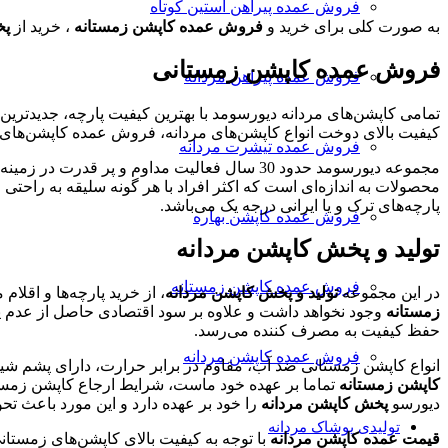
باشد.
فروش عمده پیراهن آستین کوتاه
انتخاب
گزینه
به صورت کلی برای خرید و
فروش عمده کاپشن زمستانه
، خرید از
پخ
شوند
ها
ممکن
فروش عمده کاپشن زمستانی
فروش عمده پیراهن مردانه
است
در
تمامی کاپشن‌های مردانه دیورسومد با بهترین کیفیت پارچه، جدیدترین 
صفحه
کیفیت بالای دوخت انواع کاپشن‌های مردانه، فروش عمده کاپشن‌های ز
محصول
فروش عمده تیشرت مردانه
انتخاب
مجموعه دیورسومد حدود 30 سال فعالیت مداوم و پر قدرت در زمینه تولید و
شوند
محصولات به اندازه‌ای است که اکثر افراد با هر گونه سلیقه به راحتی 
پارچه‌های ترک و یا ایرانی درجه یک می‌باشد.
فروش عمده کاپشن بهاره
تولید و پخش کاپشن مردانه
فروش عمده کاپشن زمستانه
در این مجموعه
تولید و
پخش کاپشن مردانه
، از خرید پارچه‌ها و اقلام 
زمستانه
وجود نخواهد داشت و علاوه بر سود اقتصادی حاصل از عدم 
حفظ کیفیت به مصرف کننده می‌رسد.
فروش عمده کاپشن مردانه
انواع کاپشن زمستانی ضد آب، مقاوم در برابر حرارت، دارای پشم 
کاپشن زمستانه
تماما بر عهده خود ماست، شرایط ارجاع کاپشن زمس
دیورسو
پخش کاپشن مردانه
را خود بر عهده دارد و این مورد باعث 
تولیدی پوشاک مردانه
قیمت عمده کاپشن مردانه
با توجه به کیفیت بالای کاپشن‌های زمستانی