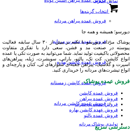
فروش عمده پیراهن آستین کوتاه
تماس بگیرید
انتخاب
گزینه
این
شوند
ها
انتخاب گزینه‌ها
محصول
ممکن
دارای
است
فروش عمده پیراهن مردانه
انواع
در
مختلفی
دیورسو؛ همیشه و همه جا
صفحه
می
محصول
باشد.
فروش عمده تیشرت مردانه
پوشاک مردانه دیورسو با تکیه بر بیش از ۳۰ سال سابقه فعالیت
انتخاب
گزینه
پیوسته در صنعت مد و فشن، سعی دارد با تفکری متفاوت
شوند
ها
محصولاتی باکیفیت تولید نماید. شما می‌توانید به صورت تکی یا عمده
ممکن
انواع کاپشن، کت تک، پالتو، بارانی، سویشرت، ژیله، پیراهن‌های
است
فروش عمده کاپشن بهاره
اسپرت و کلاسیک، پیراهن جعبه‌ای شلوارهای لی، کتان و پارچه‌ای و
در
انواع تیشرت‌هاي مردانه را خریداری کنید.
صفحه
محصول
فروش عمده پوشاک
فروش عمده کاپشن زمستانه
انتخاب
شوند
فروش عمده کاپشن
فروش عمده پیراهن
فروش عمده کاپشن مردانه
فروش عمده تی شرت
فروش عهده کاپشن بهاره
فروش عمده پالتو
تولیدی پوشاک مردانه
دسترسی سریع