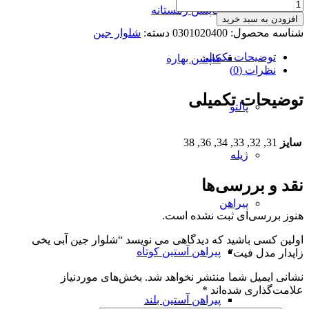
شلوار
کاپشن زمستانه
جین
افزودن به سبد خرید
آبی
شناسه محصول:
0301020400
دسته:
شلوار جین
یخی
زاپدار
توضیحات تکمیلی
کاپشن بهاره
مدل
نظرات (0)
فیت
عدد
توضیحات تکمیلی
پالتو
سایز
31, 32, 33, 34, 36, 38
ژیله
نقد و بررسی‌ها
پیراهن
هنوز بررسی‌ای ثبت نشده است.
اولین کسی باشید که دیدگاهی می نویسد “شلوار جین آبی یخی
پیراهن آستین کوتاه
زاپدار مدل فیت”
نشانی ایمیل شما منتشر نخواهد شد.
بخش‌های موردنیاز
علامت‌گذاری شده‌اند
*
پیراهن آستین بلند