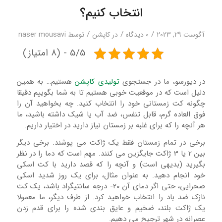
انتخاب کنیم؟
/
/
/
آگوست 29, 2023
0 دیدگاه‌
در
کاپشن
توسط
naser mousavi
5/5 - (8 امتیاز)
در دیورسو، ما در جستجوی
تولیدی کاپشن
هستیم… به همین
دلیل است که در موقعیت خوبی هستیم تا به شما بگوییم دقیقا
چگونه کت زمستانی خود را انتخاب کنید. چه بخواهید آن را
فوق العاده گرم، قابل تنفس، ضد آب یا شیک داشته باشید، ما
هر آنچه را که برای غلبه بر زمستان نیاز دارید در اختیار داریم.
برخی در تمام زمستان فقط یک ژاکت می پوشند. برخی دیگر
بین 2 یا 3 ژاکت جایگزین می کنند. مهم است که دما را در نظر
بگیرید (بدیهی است) و آنچه را که قصد دارید با کت اسکی
خود انجام دهید. به عنوان مثال، برای یک روز شدید اسکی
صحرایی، حتی اگر دمای آن 20- درجه سانتیگراد باشد، یک کت
نازک ضد باد را انتخاب خواهید کرد. از طرف دیگر، ما معمولا
یک ژاکت بلند، ضخیم و عایق بندی شده را برای قدم زدن
عصرانه در شهر ترجیح می دهیم.