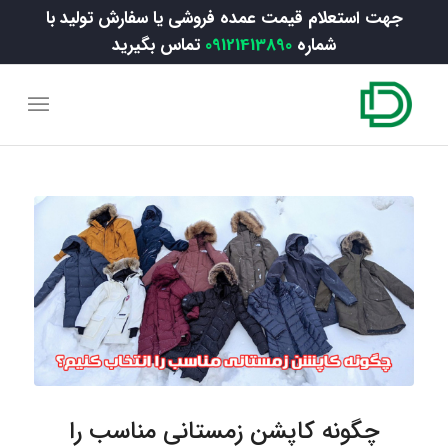
جهت استعلام قیمت عمده فروشی یا سفارش تولید با
شماره
09121413890
تماس بگیرید
چگونه کاپشن زمستانی مناسب را